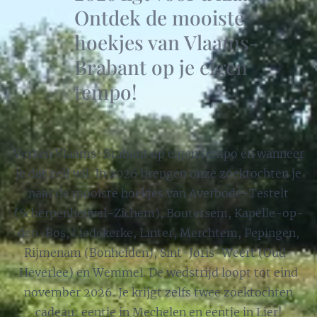
Ontdek de mooiste
hoekjes van Vlaams-
Brabant op je eigen
tempo!
Verken Vlaams-Brabant op eigen tempo en wanneer
je dat zelf wil. In 2026 brengen onze zoektochten je
naar de mooiste hoekjes van Averbode-Testelt
(Scherpenheuvel-Zichem), Boutersem, Kapelle-op-
den-Bos, Liedekerke, Linter, Merchtem, Pepingen,
Rijmenam (Bonheiden), Sint-Joris-Weert (Oud-
Heverlee) en Wemmel. De wedstrijd loopt tot eind
november 2026. Je krijgt zelfs twee zoektochten
cadeau: eentje in Mechelen en eentje in Lier!