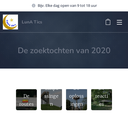
Bijv. Elke dag open van 9 tot 18 uur
LunA Tics
De zoektochten van 2020
De
aanpa
De
De
De
ssinge
oploss
reacti
routes
n
ingen
es