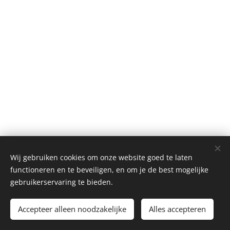
Wij gebruiken cookies om onze website goed te laten
functioneren en te beveiligen, en om je de best mogelijke
gebruikerservaring te bieden.
LunA Tics - events.lunatics@gmail.com - 0468/ 20 20 02
Mogelijk gemaakt door
Webnode
Cookies
Accepteer alleen noodzakelijke
Alles accepteren