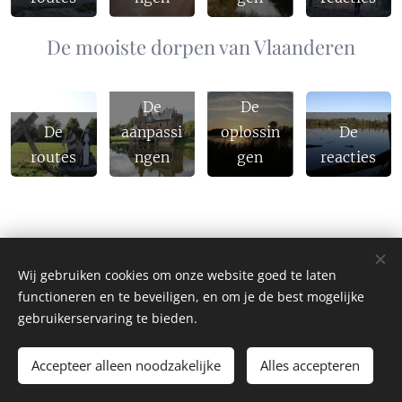
De mooiste dorpen van Vlaanderen
De
De
De
aanpassi
oplossin
De
routes
ngen
gen
reacties
Wij gebruiken cookies om onze website goed te laten
functioneren en te beveiligen, en om je de best mogelijke
gebruikerservaring te bieden.
LunA Tics - events.lunatics@gmail.com - 0468/ 20 20 02
Mogelijk gemaakt door
Webnode
Cookies
Accepteer alleen noodzakelijke
Alles accepteren