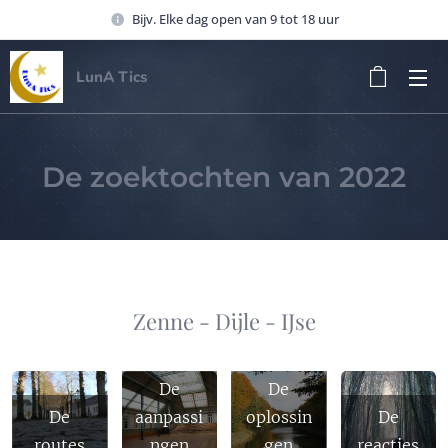
Bijv. Elke dag open van 9 tot 18 uur
LunA Tics
De zoektochten van 2022
Zenne - Dijle - IJse
De
De
De
aanpassi
oplossin
De
routes
ngen
gen
reacties