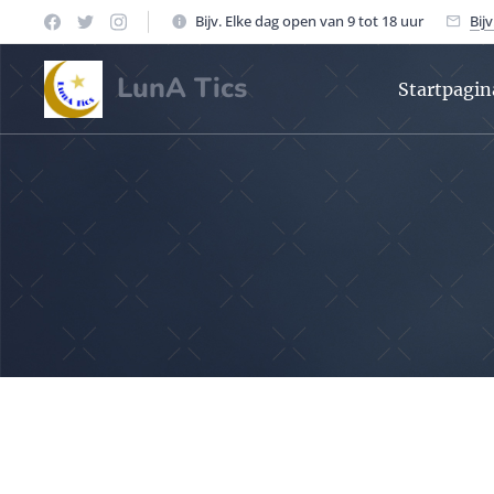
Bijv. Elke dag open van 9 tot 18 uur
Bij
LunA Tics
Startpagin