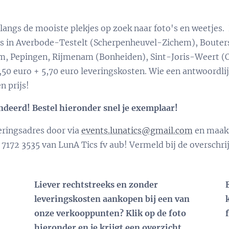
 langs de mooiste plekjes op zoek naar foto's en weetjes
utes in Averbode-Testelt (Scherpenheuvel-Zichem), Bout
em, Pepingen, Rijmenam (Bonheiden), Sint-Joris-Weert 
,50 euro + 5,70 euro leveringskosten. Wie een antwoordlij
 prijs!
ndeerd!
Bestel hieronder snel je exemplaar!
veringsadres door via
events.lunatics@gmail.com
en maak 
72 3535 van LunA Tics fv aub! Vermeld bij de overschrijv
Liever rechtstreeks en zonder
leveringskosten aankopen bij een van
onze verkooppunten? Klik op de foto
hieronder en je krijgt een overzicht