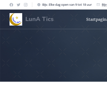
Bijv. Elke dag open van 9 tot 18 uur
Bij
LunA Tics
Startpagin