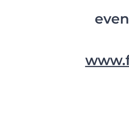
even
www.f