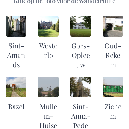
Klik op de foto voor de wandelroute
Sint-
Weste
Gors-
Oud-
Aman
rlo
Oplee
Reke
ds
uw
m
Bazel
Mulle
Sint-
Ziche
m-
Anna-
m
Huise
Pede