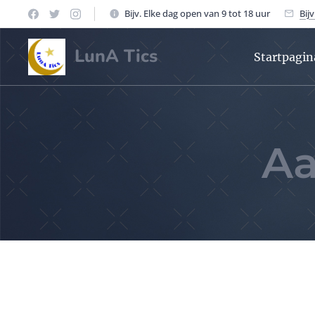
Bijv. Elke dag open van 9 tot 18 uur
Bij
LunA Tics
Startpagin
Aa