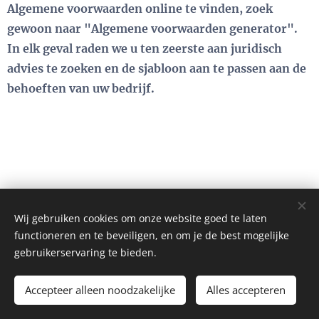
Algemene voorwaarden online te vinden, zoek
gewoon naar "Algemene voorwaarden generator".
In elk geval raden we u ten zeerste aan juridisch
advies te zoeken en de sjabloon aan te passen aan de
behoeften van uw bedrijf.
Wij gebruiken cookies om onze website goed te laten
functioneren en te beveiligen, en om je de best mogelijke
gebruikerservaring te bieden.
LunA Tics - events.lunatics@gmail.com - 0468/ 20 20 02
Mogelijk gemaakt door
Webnode
Cookies
Accepteer alleen noodzakelijke
Alles accepteren