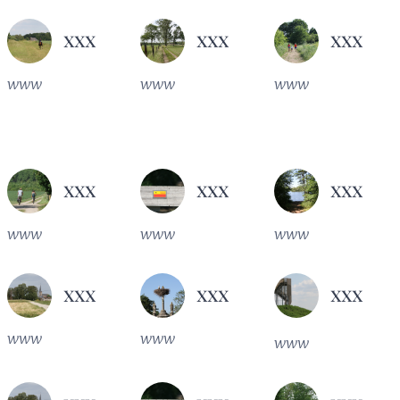
xxx
xxx
xxx
www
www
www
xxx
xxx
xxx
www
www
www
xxx
xxx
xxx
www
www
www