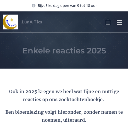
Bijv. Elke dag open van 9 tot 18 uur
LunA Tics
Enkele reacties 2025
Ook in 2025 kregen we heel wat fijne en nuttige
reacties op ons zoektochtenboekje.
Een bloemlezing volgt hieronder, zonder namen te
noemen, uiteraard.