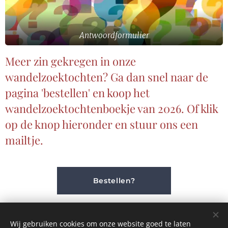
Antwoordformulier
Meer zin gekregen in onze
wandelzoektochten? Ga dan snel naar de
pagina 'bestellen' en koop het
wandelzoektochtenboekje van 2026. Of klik
op de knop hieronder en stuur ons een
mailtje.
Bestellen?
Wij gebruiken cookies om onze website goed te laten