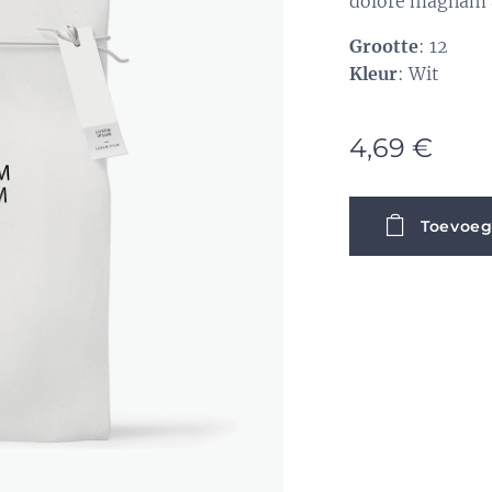
dolore magnam 
Grootte
: 12
Kleur
: Wit
4,69
€
Toevoeg