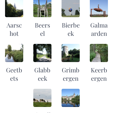
Aarsc
Beers
Bierbe
Galma
hot
el
ek
arden
Geetb
Glabb
Grimb
Keerb
ets
eek
ergen
ergen